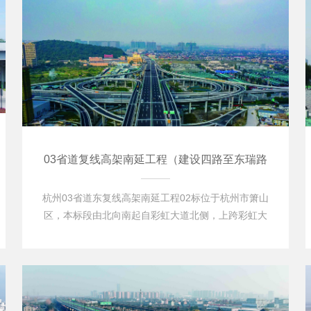
03省道复线高架南延工程（建设四路至东瑞路
段）02标
杭州03省道东复线高架南延工程02标位于杭州市箫山
区，本标段由北向南起自彩虹大道北侧，上跨彩虹大
道、萧绍运河，与萧明线、陈端路平交，终点止于现状
03省道东复线与东瑞四路交叉口，起点桩号为
K2+593.3,终点桩号为K4+800 (高架桥设计终点为
K4+639.901) , 路线全长2.2067KM.主…