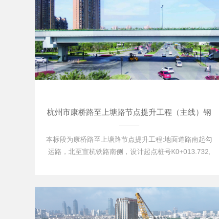
杭州市康桥路至上塘路节点提升工程（主线）钢
箱梁工程
本标段为康桥路至上塘路节点提升工程:地面道路南起勾
运路，北至宣杭铁路南侧，设计起点桩号K0+013.732,
终点桩号K2+170全长2156.268KM,高架南起郁宅路(王
家桥路)，起点桩号为K0+423.8，高架向北延伸至
K1+998.25,高架全线长1.58KM。 其中钢箱梁部分为
6000吨，最大跨度60米…