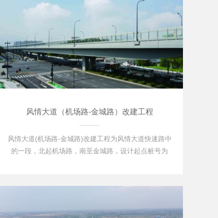
风情大道（机场路-金城路）改建工程
风情大道(机场路-金城路)改建工程为风情大道快速路中
的一段，北起机场路，南至金城路，设计起点桩号为
K1+732.000,终点桩号为K3+684.000,全长1.952KM。
高架主线标准段宽度为25M,为双向六车道。桥梁结构形
式采用现浇砼连续整体箱梁和钢箱梁两种，钢箱梁位于
上跨建设一路Z6…