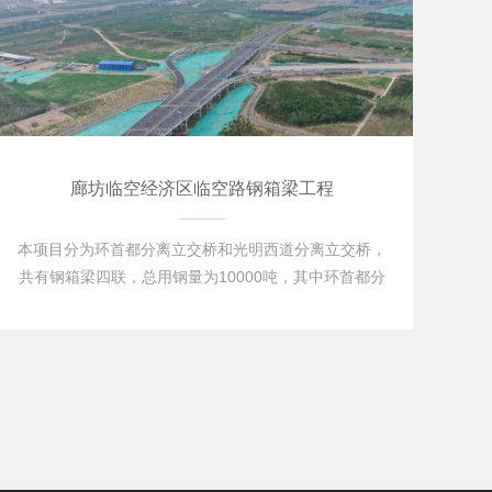
廊坊临空经济区临空路钢箱梁工程
本项目分为环首都分离立交桥和光明西道分离立交桥，
共有钢箱梁四联，总用钢量为10000吨，其中环首都分
离立交第6联左幅为分体三箱连续钢箱梁，右幅为分体四
箱连续钢箱，跨径布置为58+58=116m，上跨密深高
速，总重量约为左幅1293吨，右幅1663吨。光明西道分
离立交第2联单幅为分体…