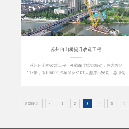
苏州何山桥提升改造工程
苏州何山桥改建工程，变截面连续钢箱架，最大跨径
118米，采用500T汽车吊及610T大型浮吊安装，总用钢
量9240吨。
共35记录
<
1
2
3
4
5
6