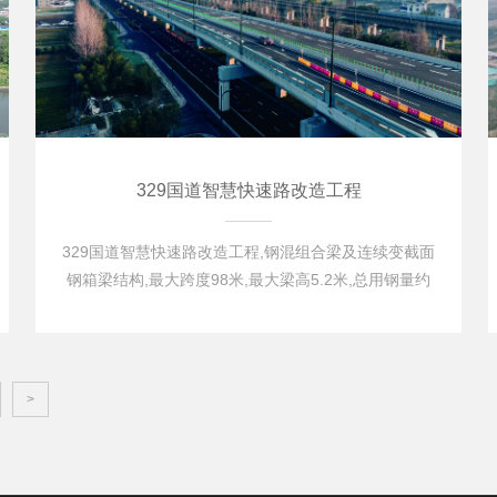
329国道智慧快速路改造工程
329国道智慧快速路改造工程,钢混组合梁及连续变截面
钢箱梁结构,最大跨度98米,最大梁高5.2米,总用钢量约
14000吨。
>