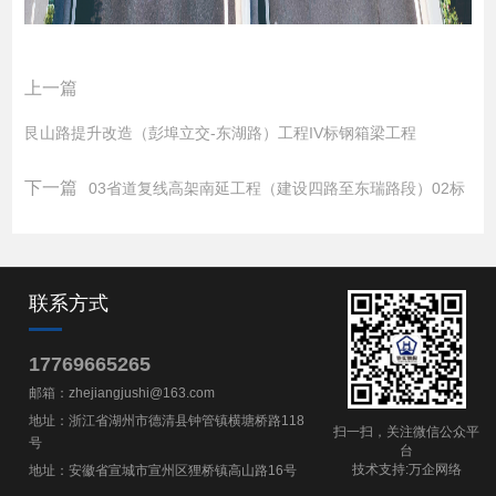
上一篇
艮山路提升改造（彭埠立交-东湖路）工程IV标钢箱梁工程
下一篇
03省道复线高架南延工程（建设四路至东瑞路段）02标
联系方式
17769665265
邮箱：zhejiangjushi@163.com
地址：浙江省湖州市德清县钟管镇横塘桥路118
扫一扫，关注微信公众平
号
台
技术支持:
万企网络
地址：安徽省宣城市宣州区狸桥镇高山路16号