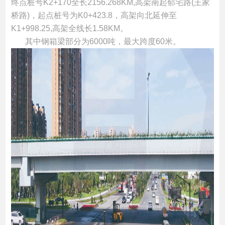
终点桩
号K2+170全长2156.268KM,高架南起郁宅
路(王家
桥路)，起点桩号为K0+423.8，
高架向北延伸至
K1+998.25,高架全线长
1.58KM。
其中钢箱梁部分为6000吨，最大跨
度60米。