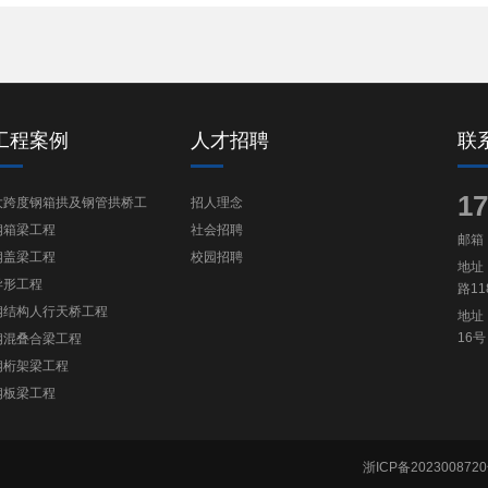
工程案例
人才招聘
联
17
大跨度钢箱拱及钢管拱桥工
招人理念
程
钢箱梁工程
社会招聘
邮箱：z
钢盖梁工程
校园招聘
地址
异形工程
路11
钢结构人行天桥工程
地址
16号
钢混叠合梁工程
钢桁架梁工程
钢板梁工程
浙ICP备2023008720