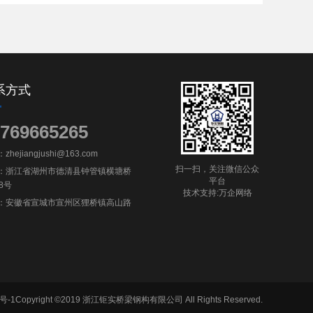
系方式
769665265
hejiangjushi@163.com
扫一扫，关注微信公众
：浙江省湖州市德清县钟管镇横塘桥
平台
8号
技术支持:
万企网络
：安徽省宣城市宣州区狸桥镇高山路
号-1
Copyright ©2019 浙江钜实桥梁钢构有限公司 All Rights Reserved.